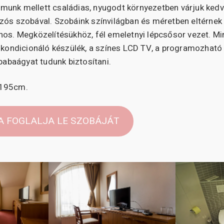
unk mellett családias, nyugodt környezetben várjuk ked
zós szobával. Szobáink színvilágban és méretben eltérnek
nos. Megközelítésükhöz, fél emeletnyi lépcsősor vezet. M
gkondicionáló készülék, a színes LCD TV, a programozható 
 babaágyat tudunk biztosítani.
x195cm.
VA FOGLALJA LE SZOBÁJÁT