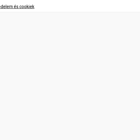
delem és cookiek
Elérhetőségeink
Veszprém, Nárcisz utca 2.
+ 36 70 379 7068
panzio@promedicum.hu
ADATVÉDELMI
TÁJÉKOZTATÓ