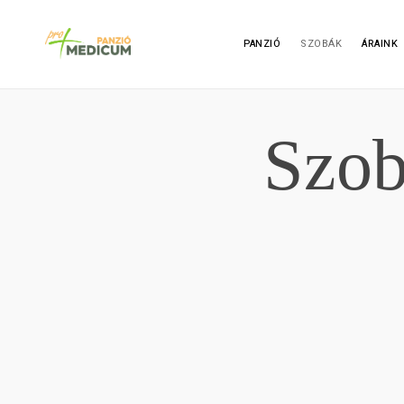
Skip
to
PANZIÓ
SZOBÁK
ÁRAINK
content
Promedicum Panzió
Szo