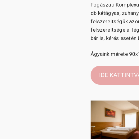
Fogászati Komplexum
db kétágyas, zuhany
felszereltségük azo
felszereltsége a lé
bár is, kérés esetén
Ágyaink mérete 90
IDE KATTINT