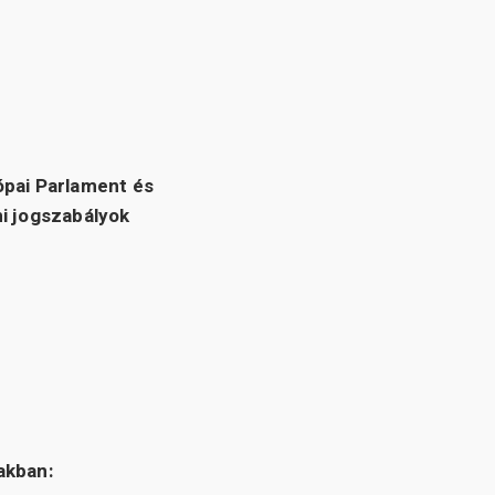
ópai Parlament és
mi jogszabályok
akban: