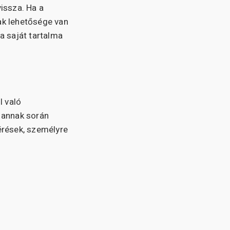
vissza. Ha a
ak lehetősége van
a saját tartalma
l való
 annak során
érések, személyre