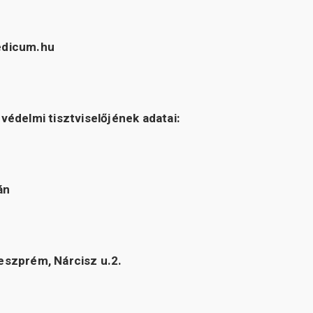
edicum.hu
védelmi tisztviselőjének adatai:
án
eszprém, Nárcisz u.2.