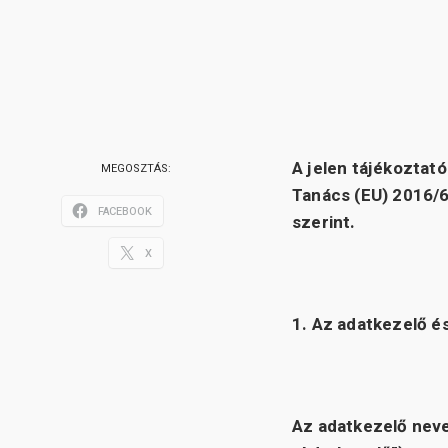
A jelen tájékoztat
MEGOSZTÁS:
Tanács (EU) 2016/67
FACEBOOK
szerint.
X
1. Az adatkezelő é
Az adatkezelő nev