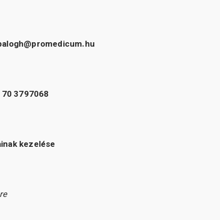
liabalogh@promedicum.hu
 70 3797068
ainak kezelése
re