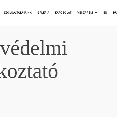
SZOLGÁLTATÁSAINK
GALÉRIA
KAPCSOLAT
VESZPRÉM
EN
H
védelmi
koztató