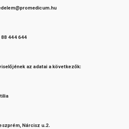
tvedelem@promedicum.hu
 88 444 644
iselőjének az adatai a következők:
ilia
eszprém, Nárcisz u.2.