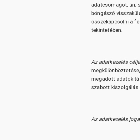
adatcsomagot, ún. sü
böngésző visszaküld
összekapcsolni a fel
tekintetében.
Az adatkezelés célja
megkülönböztetése,
megadott adatok tár
szabott kiszolgálás.
Az adatkezelés joga