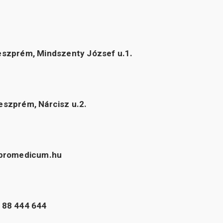
eszprém, Mindszenty József u.1.
eszprém, Nárcisz u.2.
@promedicum.hu
 88 444 644