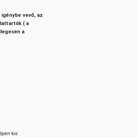
t igénybe vevő, az
attartók ( a
dlegesen a
épén kis